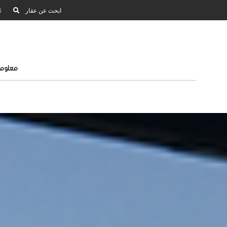
ابحث عن عقار
ت
معلوما