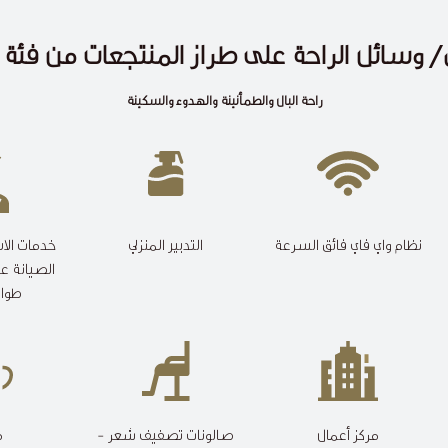
 وسائل الراحة على طراز المنتجعات من فئة 5 نجوم
راحة البال والطمأنينة والهدوء والسكينة
نظام واي فاي فائق السرعة
التدبير المنزلي
خدمات الاس
الصيانة ع
طوال
مركز أعمال
صالونات تصفيف شعر -
م